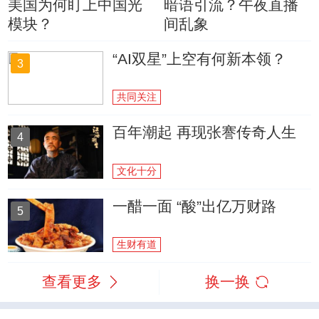
美国为何盯上中国光
暗语引流？午夜直播
模块？
间乱象
“AI双星”上空有何新本领？
3
共同关注
百年潮起 再现张謇传奇人生
4
文化十分
一醋一面 “酸”出亿万财路
5
生财有道
查看更多
换一换