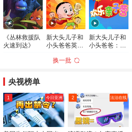
《丛林救援队
新大头儿子和
新大头儿子和
火速到达》
小头爸爸英雄
小头爸爸：欢
梦
乐亲子营
换一批
央视榜单
1
2
今日亚洲
法治在线