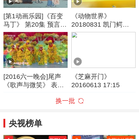
[第1动画乐园]《百变
《动物世界》
马丁》 第20集 预言家
20180831 凯门鳄的
马丁
奇妙旅程
[2016六一晚会]尾声
《芝麻开门》
《歌声与微笑》 表
20160613 17:15
演：银河少儿电视艺
换一批
术团等
央视榜单