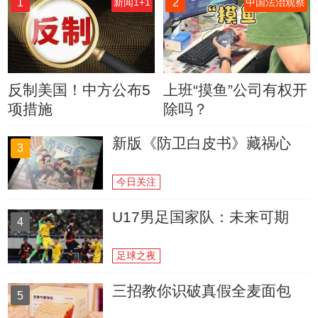
1
2
新闻1+1
中国法治观察
反制美国！中方公布5
上班“摸鱼”公司有权开
项措施
除吗？
新版《防卫白皮书》藏祸心
3
今日关注
U17男足国家队：未来可期
4
足球之夜
三招教你识破真假全麦面包
5