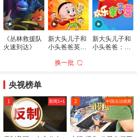
《丛林救援队
新大头儿子和
新大头儿子和
火速到达》
小头爸爸英雄
小头爸爸：欢
梦
乐亲子营
换一批
央视榜单
1
2
新闻1+1
中国法治观察