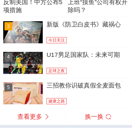
反制美国！中方公布5
上班“摸鱼”公司有权开
项措施
除吗？
新版《防卫白皮书》藏祸心
3
今日关注
U17男足国家队：未来可期
4
足球之夜
三招教你识破真假全麦面包
5
健康之路
查看更多
换一换