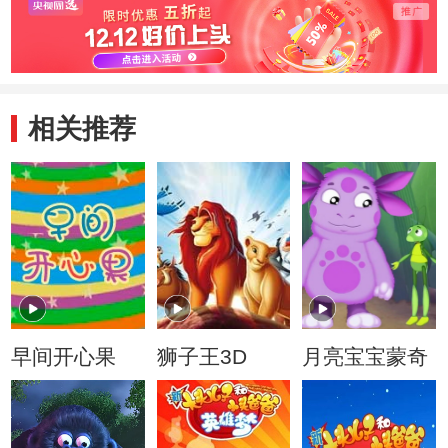
相关推荐
早间开心果
狮子王3D
月亮宝宝蒙奇