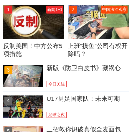
1
2
新闻1+1
中国法治观察
反制美国！中方公布5
上班“摸鱼”公司有权开
项措施
除吗？
新版《防卫白皮书》藏祸心
3
今日关注
U17男足国家队：未来可期
4
足球之夜
三招教你识破真假全麦面包
5