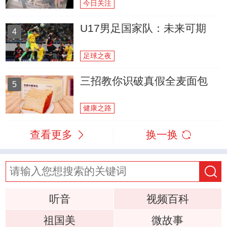
今日关注
U17男足国家队：未来可期
4
足球之夜
三招教你识破真假全麦面包
5
健康之路
查看更多
换一换
听音
视频百科
祖国美
微故事