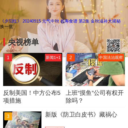
《夕阳红》 20240915 元气中秋 长寿食谱 第2集 金秋滋补大揭秘
换一批
央视榜单
1
2
新闻1+1
中国法治观察
反制美国！中方公布5
上班“摸鱼”公司有权开
项措施
除吗？
新版《防卫白皮书》藏祸心
3