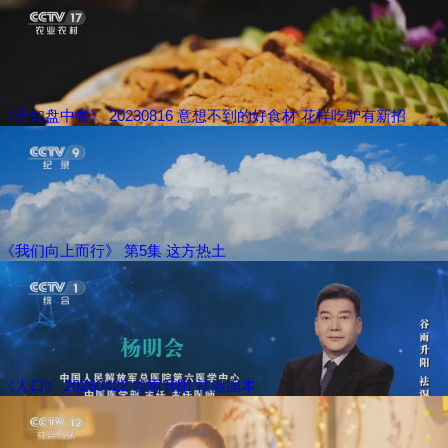
《谁知盘中餐》 20230816 意想不到的好食材 花样吃驴有新招
《我们向上而行》 第5集 这方热土
《人口》 20260422 谷雨升阳 祛湿固本