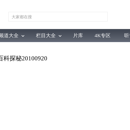
频道大全
栏目大全
片库
4K专区
听
育
电影
国防军事
电视剧
纪录
科教
戏曲
社会与法
少
探秘20100920