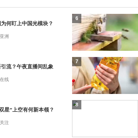
6
国为何盯上中国光模块？
亚洲
7
语引流？午夜直播间乱象
在线
8
I双星”上空有何新本领？
关注