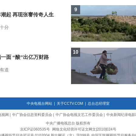
9
年潮起 再现张謇传奇人生
十分
10
一面 “酸”出亿万财路
有道
中央电视台网站
|
关于CCTV.COM
|
总台总经理室
电视网
|
中广协会信息资料委员会
|
中广协会电视文艺工作委员会
|
中央新闻纪录电影
中央广播电视总台 版权所有
京ICP证060535号
网络文化经营许可证文网文[2010]024号
播视听节目许可证号 0102004 新出网证（京）字098号
中国互联网视听节目服务自