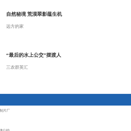
自然秘境 荒漠翠影蕴生机
远方的家
“最后的水上公交”摆渡人
三农群英汇
制片厂
律公约