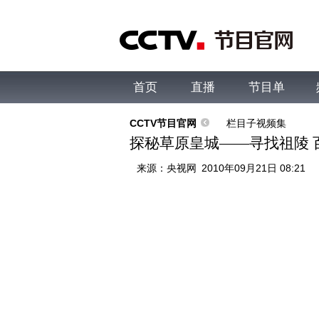
首页
直播
节目单
综合
新闻
财经
综艺
中文国际
体
CCTV节目官网
栏目子视频集
探秘草原皇城——寻找祖陵 百科
来源：
央视网
2010年09月21日 08:21