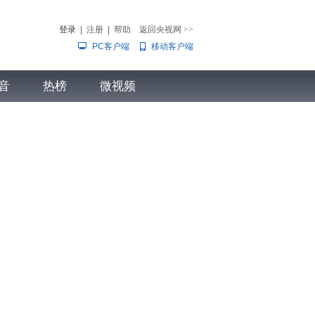
登录
|
注册
|
帮助
返回央视网
>>
PC客户端
移动客户端
音
热榜
微视频
儿
音乐
体育赛事
农业农村