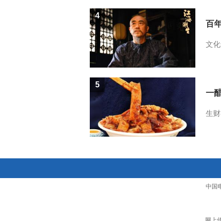
4
百
文化
5
一醋
生财
中国
网上传