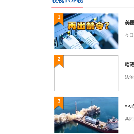
收视TOP榜
1
美
今日
2
暗
法治
3
“A
共同