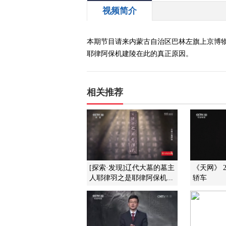
视频简介
本期节目请来内蒙古自治区巴林左旗上京博
耶律阿保机建陵在此的真正原因。
相关推荐
[探索·发现]辽代大墓的墓主
《天网》 20
人耶律羽之是耶律阿保机...
轿车