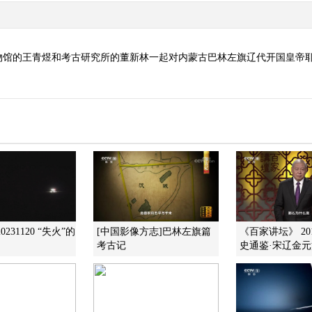
物馆的王青煜和考古研究所的董新林一起对内蒙古巴林左旗辽代开国皇帝
231120 “失火”的
[中国影像方志]巴林左旗篇
《百家讲坛》 201
考古记
史通鉴·宋辽金元篇