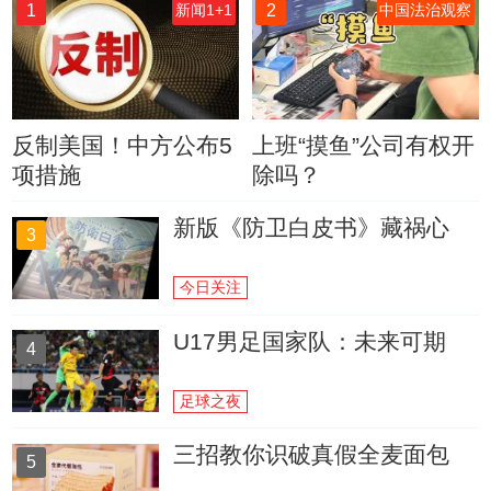
1
2
新闻1+1
中国法治观察
反制美国！中方公布5
上班“摸鱼”公司有权开
项措施
除吗？
新版《防卫白皮书》藏祸心
3
今日关注
U17男足国家队：未来可期
4
足球之夜
三招教你识破真假全麦面包
5