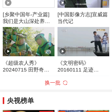
[乡聚中国年-产业篇]
[中国影像方志]宣威篇
我们是大山深处养蜂
当代记
人
《超级农人秀》
《文明密码》
20240715 田野奇遇·
20160111 足迹
穿梭山林的捕蜂人
2015（上）
换一批
央视榜单