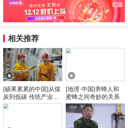
相关推荐
[硕果累累的中国]从煤
[地理·中国]养蜂人和
炭到低碳 传统产业科
蜜蜂之间奇妙的关系
技“突围”