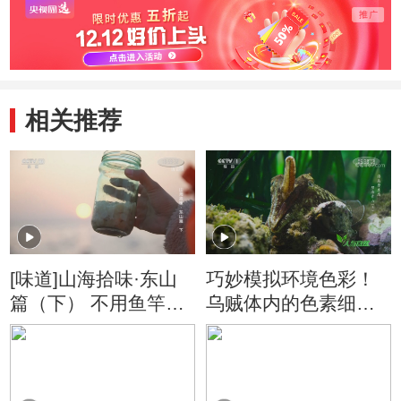
相关推荐
[味道]山海拾味·东山
巧妙模拟环境色彩！
篇（下） 不用鱼竿不
乌贼体内的色素细胞
用网 章鱼竟能自己送
能瞬间改变身体的颜
上门！
色和斑纹