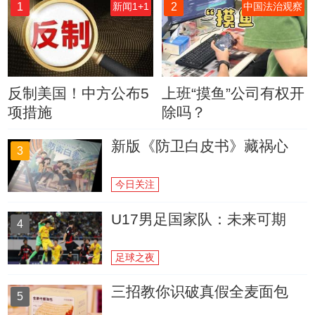
1
2
新闻1+1
中国法治观察
反制美国！中方公布5
上班“摸鱼”公司有权开
项措施
除吗？
新版《防卫白皮书》藏祸心
3
今日关注
U17男足国家队：未来可期
4
足球之夜
三招教你识破真假全麦面包
5