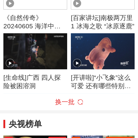
《自然传奇》
[百家讲坛]南极两万里
20240605 海洋中的
1 冰海之歌 “冰原逐鹿”
生存大师
[生命线]广西 四人探
[开讲啦]“小飞象”这么
险被困溶洞
可爱 还有哪些特别之
处？
换一批
央视榜单