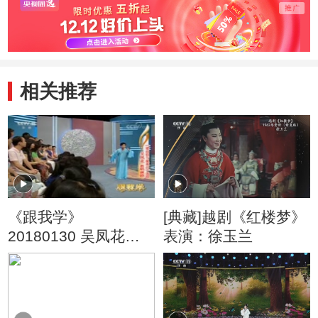
相关推荐
《跟我学》
[典藏]越剧《红楼梦》
20180130 吴凤花教
表演：徐玉兰
唱越剧《梁山伯与祝
英台》选段