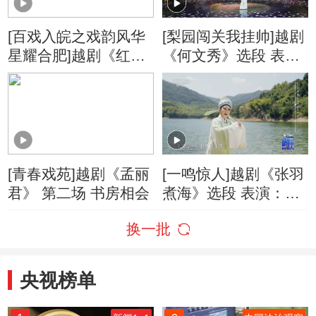
[百戏入皖之戏韵风华
[梨园闯关我挂帅]越剧
星耀合肥]越剧《红楼
《何文秀》选段 表
梦》选段 表演：张春
演：吴琼
娜
[青春戏苑]越剧《孟丽
[一鸣惊人]越剧《张羽
君》 第二场 书房相会
煮海》选段 表演：廖
新斌
换一批
央视榜单