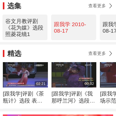
选集
查看更多
谷文月教评剧
跟我学 2010-
跟我学
《花为媒》选段
08-17
08-1
照菱花镜1
精选
查看更多
02:21
00:32
[跟我学]评剧《茶
[跟我学]评剧《我
[跟我
瓶计》选段 表
那呼兰河》选段
场示
演：吕晓天
表演：徐杨
20130
20130707
20130707