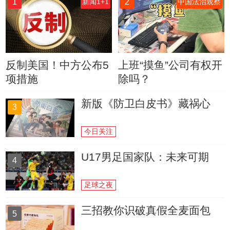
1
2
新闻1+1
中国法治观察
反制美国！中方公布5
上班“摸鱼”公司有权开
项措施
除吗？
新版《防卫白皮书》藏祸心
3
今日关注
U17男足国家队：未来可期
4
足球之夜
三招教你识破真假全麦面包
5