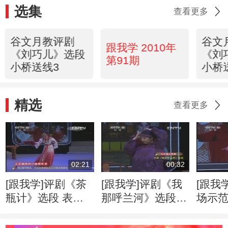
选集
查看更多
谷文月教评剧
谷文
跟我学 2010年
《刘巧儿》选段
《刘
第91期
小桥送线3
小桥
精选
查看更多
02:21
00:32
[跟我学]评剧《茶
[跟我学]评剧《我
[跟我
瓶计》选段 表
那呼兰河》选段
场示
演：吕晓天
表演：徐杨
20130
20130707
20130707