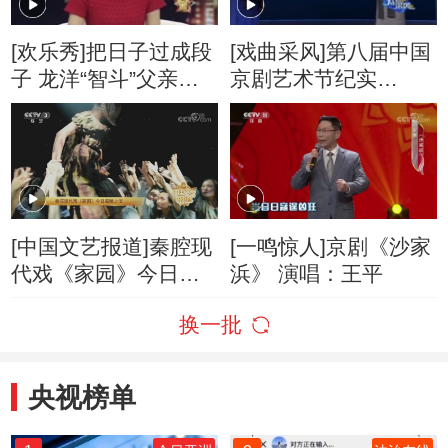
[欢乐秀]把日子过成段
[戏曲采风]第八届中国
子 龙洋“智斗”父亲催
京剧艺术节纪实
婚
（中）
[中国文艺报道]秦腔现
[一鸣惊人]京剧《沙家
代戏《家园》今日温
浜》 演唱：王平
暖上演
换一批
央视榜单