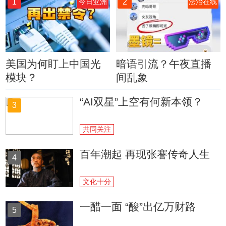
1
2
今日亚洲
法治在线
美国为何盯上中国光
暗语引流？午夜直播
模块？
间乱象
“AI双星”上空有何新本领？
3
共同关注
百年潮起 再现张謇传奇人生
4
文化十分
一醋一面 “酸”出亿万财路
5