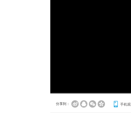
加
载
/
完
成
:
0%
分享到：
手机观