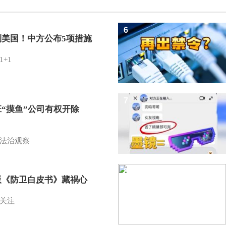
6
制美国！中方公布5项措施
1+1
7
班“摸鱼”公司有权开除
？
法治观察
8
版《防卫白皮书》藏祸心
关注