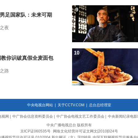
9
7男足国家队：未来可期
之夜
10
招教你识破真假全麦面包
之路
中央电视台网站
|
关于CCTV.COM
|
总台总经理室
电视网
|
中广协会信息资料委员会
|
中广协会电视文艺工作委员会
|
中央新闻纪录电影
中央广播电视总台 版权所有
京ICP证060535号
网络文化经营许可证文网文[2010]024号
播视听节目许可证号 0102004 新出网证（京）字098号
中国互联网视听节目服务自