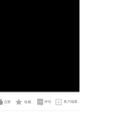
画
静
质
音
(m)
评论
客户端看
点赞
收藏