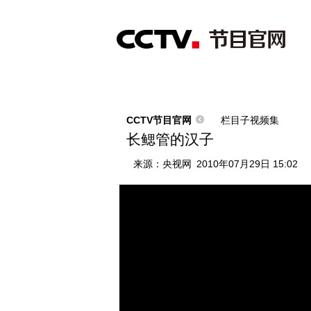
首页
直播
节目单
综合
新闻
财经
综艺
中文国际
体
CCTV节目官网
栏目子视频集
长鳃管的汉子
来源：
央视网
2010年07月29日 15:02