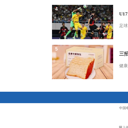
4
U1
足球
5
三
健康
中国
网上传