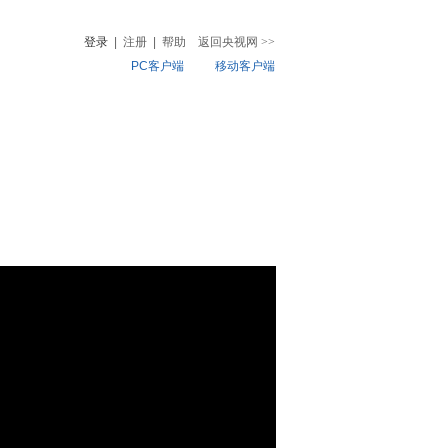
登录
|
注册
|
帮助
返回央视网
>>
PC客户端
移动客户端
音
热榜
微视频
儿
音乐
体育赛事
农业农村