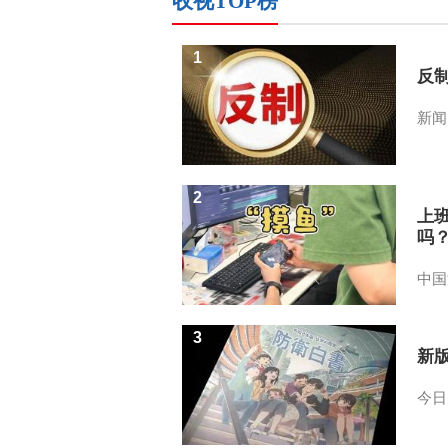
收视TOP榜
1
反
新闻
2
上
吗
中国
3
新
今日