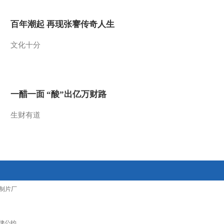
百年潮起 再现张謇传奇人生
文化十分
一醋一面 “酸”出亿万财路
生财有道
制片厂
律公约