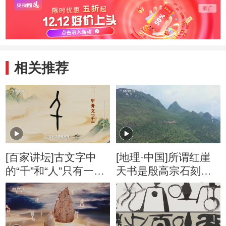
相关推荐
[百家讲坛]古文字中
[地理·中国]所谓红崖
的“千”和“人”只有一笔
天书是殷高宗石刻的
之差
说法站不住脚