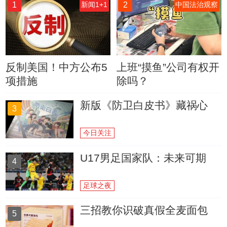
1
2
新闻1+1
中国法治观察
反制美国！中方公布5
上班“摸鱼”公司有权开
项措施
除吗？
新版《防卫白皮书》藏祸心
3
今日关注
U17男足国家队：未来可期
4
足球之夜
三招教你识破真假全麦面包
5