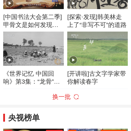
[中国书法大会第二季]
[探索·发现]韩美林走
甲骨文是如何发现
上了“非写不可”的道路
的？
《世界记忆 中国回
[开讲啦]古文字学家带
响》第3集：“龙骨”上
你解读春字
刻画的符号究竟是否
换一批
为失传的古文字？
央视榜单