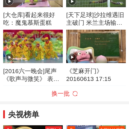
[大仓库]看起来很好
[天下足球]沙拉维遇旧
吃：魔鬼慕斯蛋糕
主破门 米兰主场输给
罗马
[2016六一晚会]尾声
《芝麻开门》
《歌声与微笑》 表
20160613 17:15
演：银河少儿电视艺
换一批
术团等
央视榜单