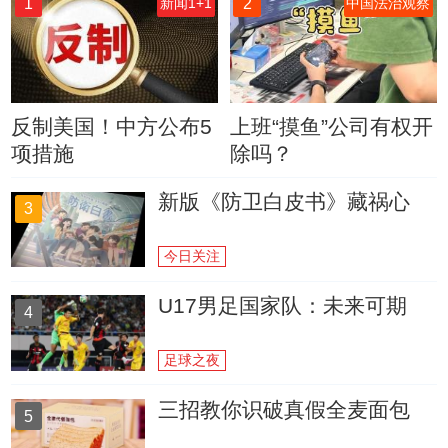
1
2
新闻1+1
中国法治观察
反制美国！中方公布5
上班“摸鱼”公司有权开
项措施
除吗？
新版《防卫白皮书》藏祸心
3
今日关注
U17男足国家队：未来可期
4
足球之夜
三招教你识破真假全麦面包
5