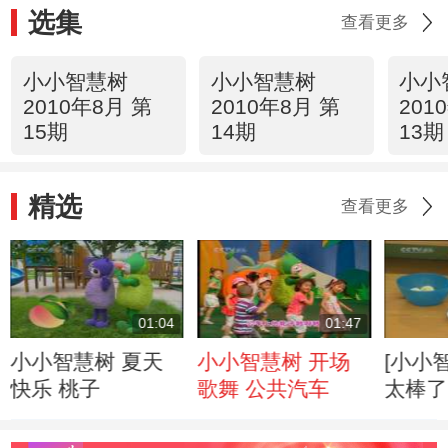
选集
查看更多
小小智慧树
小小智慧树
小小
2010年8月 第
2010年8月 第
201
15期
14期
13期
精选
查看更多
01:04
01:47
小小智慧树 夏天
小小智慧树 开场
[小小
快乐 桃子
歌舞 公共汽车
太棒了
新昕