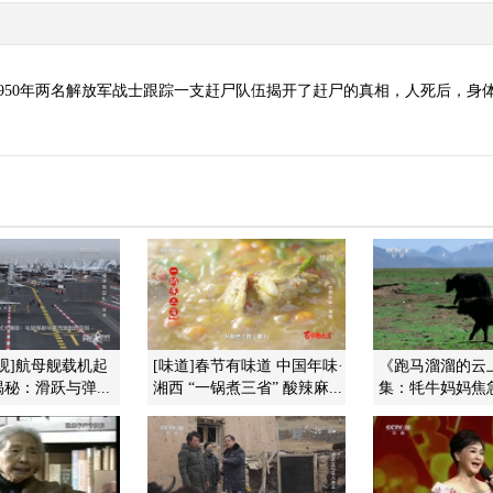
950年两名解放军战士跟踪一支赶尸队伍揭开了赶尸的真相，人死后，身
观]航母舰载机起
[味道]春节有味道 中国年味·
《跑马溜溜的云
秘：滑跃与弹...
湘西 “一锅煮三省” 酸辣麻...
集：牦牛妈妈焦急