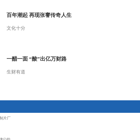
百年潮起 再现张謇传奇人生
文化十分
一醋一面 “酸”出亿万财路
生财有道
制片厂
律公约