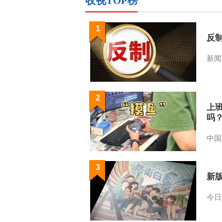
收视TOP榜
1
反
新闻
2
上
吗
中国
3
新
今日