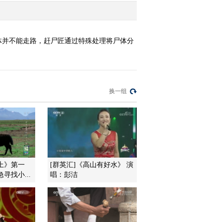
体并不能走路，赶尸匠通过特殊处理将尸体分
换一组
上》第一
[群英汇]《高山有好水》 演
寻找小...
唱：彭洁