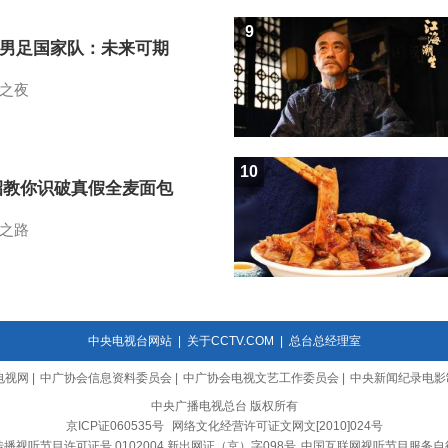
9
7男足国家队：未来可期
之夜
10
招教你识破真假全麦面包
之路
中央电视台网站
|
关于CCTV.COM
|
总台总经理室
电视网
|
中广协会信息资料委员会
|
中广协会电视文艺工作委员会
|
中央新闻纪录电影
中央广播电视总台 版权所有
京ICP证060535号
网络文化经营许可证文网文[2010]024号
播视听节目许可证号 0102004 新出网证（京）字098号
中国互联网视听节目服务自