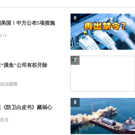
6
制美国！中方公布5项措施
1+1
7
班“摸鱼”公司有权开除
？
法治观察
8
版《防卫白皮书》藏祸心
关注