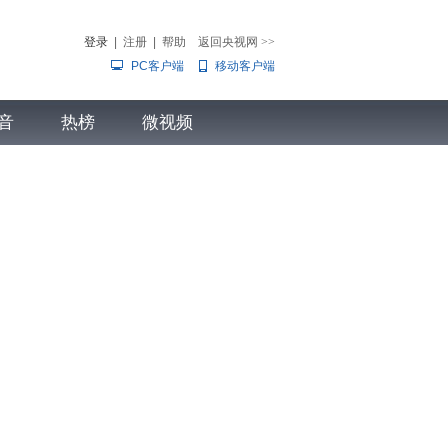
登录
|
注册
|
帮助
返回央视网
>>
PC客户端
移动客户端
音
热榜
微视频
儿
音乐
体育赛事
农业农村