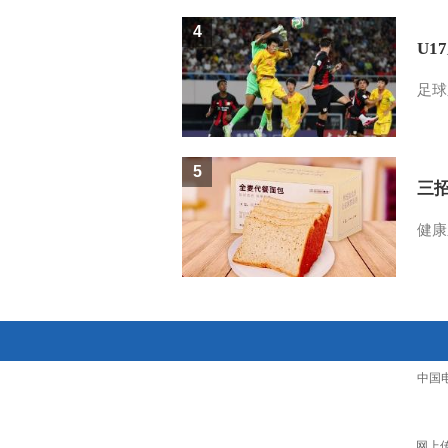
4
U1
足球
5
三
健康
中国
网上传