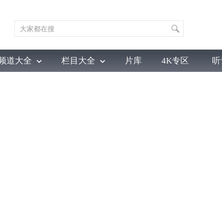
频道大全
栏目大全
片库
4K专区
听
育
电影
国防军事
电视剧
纪录
科教
戏曲
社会与法
少