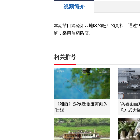
视频简介
本期节目揭秘湘西地区的赶尸的真相，通过1
解，采用苗药防腐。
相关推荐
《湘西》猕猴迁徙渡河颇为
[兵器面面
壮观
飞方式大揭