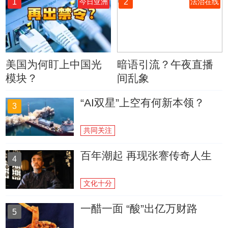
1
2
今日亚洲
法治在线
美国为何盯上中国光
暗语引流？午夜直播
模块？
间乱象
“AI双星”上空有何新本领？
3
共同关注
百年潮起 再现张謇传奇人生
4
文化十分
一醋一面 “酸”出亿万财路
5