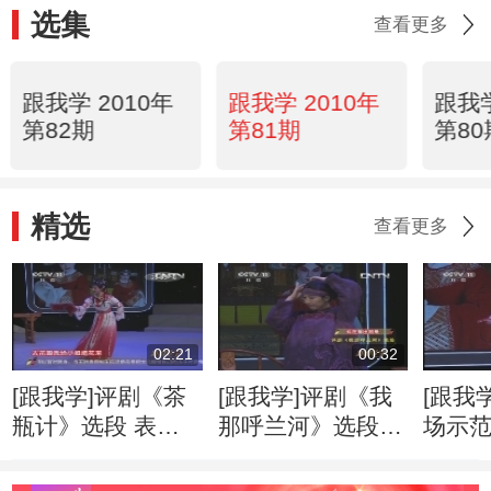
选集
查看更多
跟我学 2010年
跟我学 2010年
跟我学
第82期
第81期
第80
精选
查看更多
02:21
00:32
[跟我学]评剧《茶
[跟我学]评剧《我
[跟我
瓶计》选段 表
那呼兰河》选段
场示
演：吕晓天
表演：徐杨
20130
20130707
20130707