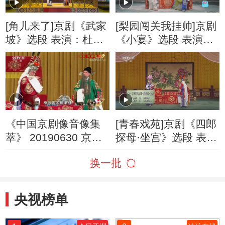
[角儿来了]京剧《武家
[梨园闯关我挂帅]京剧
坡》选段 表演：杜镇
《小宴》选段 表演：
杰 张慧芳
曹宇 助力嘉宾：朱泓
睿 刘子璇
《中国京剧像音像集
[青春戏苑]京剧《四郎
萃》 20190630 京剧
探母·坐宫》选段 表
《珠帘寨》 1/2
演：杜镇杰 张慧芳
换一批
央视榜单