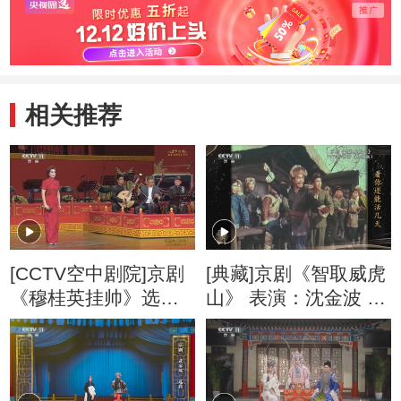
相关推荐
[CCTV空中剧院]京剧
[典藏]京剧《智取威虎
《穆桂英挂帅》选段
山》 表演：沈金波 施
演唱：张慧芳
正泉 等