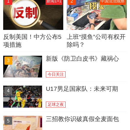
1
2
新闻1+1
中国法治观察
反制美国！中方公布5
上班“摸鱼”公司有权开
项措施
除吗？
新版《防卫白皮书》藏祸心
3
今日关注
U17男足国家队：未来可期
4
足球之夜
三招教你识破真假全麦面包
5