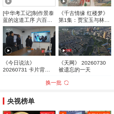
[中华考工记]制作景泰
《千古情缘 红楼梦》
蓝的这道工序 六百多
第1集：贾宝玉与林黛
年未曾更改
玉的爱情故事中出现
了第三个人 ——薛宝
钗
《今日说法》
《天网》 20260730
20260731 卡片背后
被遗忘的一天
的非法放贷网
换一批
央视榜单