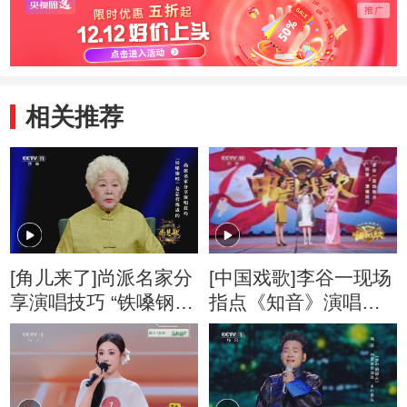
相关推荐
[角儿来了]尚派名家分
[中国戏歌]李谷一现场
享演唱技巧 “铁嗓钢
指点《知音》演唱技
喉”是怎样炼成的
巧