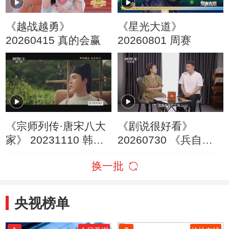
《越战越勇》
《星光大道》
20260415 真的会赢
20260801 周赛
《宗师列传·唐宋八大
《剧说很好看》
家》 20231110 韩愈·
20260730 《兵自风
上
中来》
换一批
央视榜单