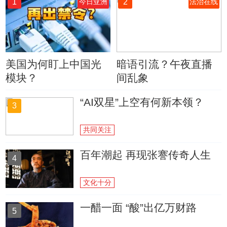
1
2
今日亚洲
法治在线
美国为何盯上中国光
暗语引流？午夜直播
模块？
间乱象
“AI双星”上空有何新本领？
3
共同关注
百年潮起 再现张謇传奇人生
4
文化十分
一醋一面 “酸”出亿万财路
5