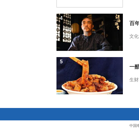
4
百
文化
5
一醋
生财
中国