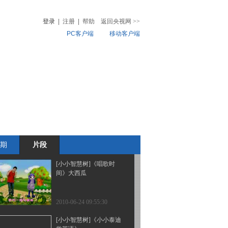
舞》我爱蹦蹦跳
登录
|
注册
|
帮助
返回央视网
>>
PC客户端
移动客户端
2010-06-24 17:15:45
[小小智慧树]《当当时
音
热榜
间》小鸡
微视频
儿
音乐
体育赛事
农业农村
2010-06-24 10:22:31
[小小智慧树]《你太棒
了》系扣子 转转
期
片段
2010-06-24 09:56:04
[小小智慧树]《唱歌时
间》大西瓜
2010-06-24 09:55:30
[小小智慧树]《小小泰迪