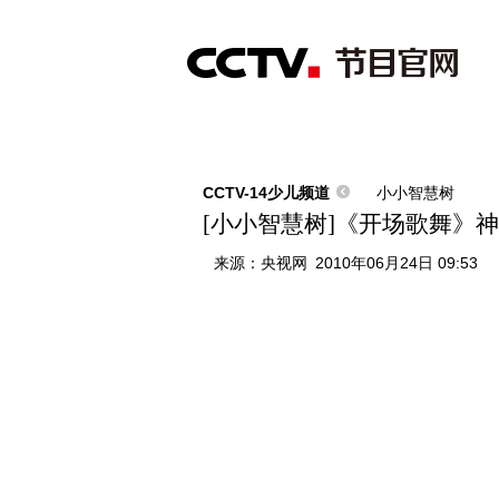
首页
直播
节目单
综合
新闻
财经
综艺
中文国际
体
CCTV-14少儿频道
小小智慧树
[小小智慧树]《开场歌舞》
来源：
央视网
2010年06月24日 09:53