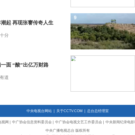
9
年潮起 再现张謇传奇人生
十分
10
一面 “酸”出亿万财路
有道
中央电视台网站
|
关于CCTV.COM
|
总台总经理室
电视网
|
中广协会信息资料委员会
|
中广协会电视文艺工作委员会
|
中央新闻纪录电影
中央广播电视总台 版权所有