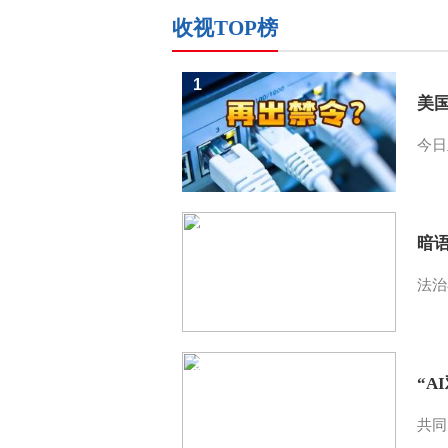
收视TOP榜
1
美
今日
2
暗
法治
3
“A
共同