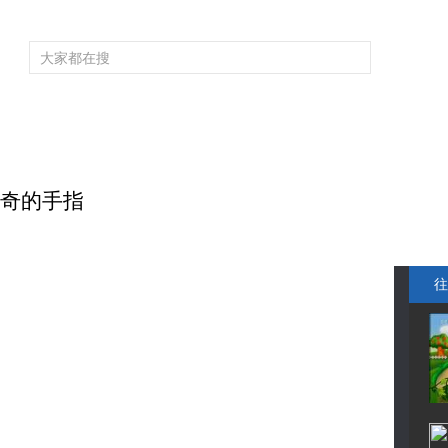
频道大全
栏目大全
片库
4K专区
听
育
电影
国防军事
电视剧
纪录
科教
戏曲
社会与法
少
神奇的手指
往