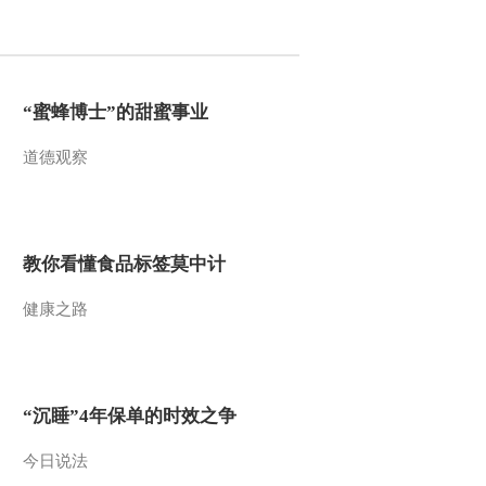
2010-06-21 10:24:12
[小小智慧树]《唱歌时
间》大西瓜
“蜜蜂博士”的甜蜜事业
道德观察
2010-06-21 10:20:53
[小小智慧树]《当当时
间》饼干
教你看懂食品标签莫中计
2010-06-21 10:20:49
健康之路
[小小智慧树]《开场歌
舞》公共汽车
2010-06-21 10:18:16
“沉睡”4年保单的时效之争
[小小智慧树]《123》
今日说法