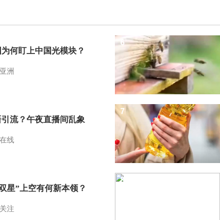
6
国为何盯上中国光模块？
亚洲
7
语引流？午夜直播间乱象
在线
8
I双星”上空有何新本领？
关注