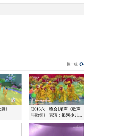
2010-06-23 10:09:50
[小小智慧树]《小小泰迪
学英语》
2010-06-23 10:08:29
[小小智慧树]《开场歌
换一组
舞》我爱圆圈圈
2010-06-23 10:06:54
[小小智慧树]《当当时
间》小鸡
歌舞》
[2016六一晚会]尾声《歌声
与微笑》 表演：银河少儿...
2010-06-21 17:34:09
[小小智慧树]《你太棒
了》叠衣服 金宝