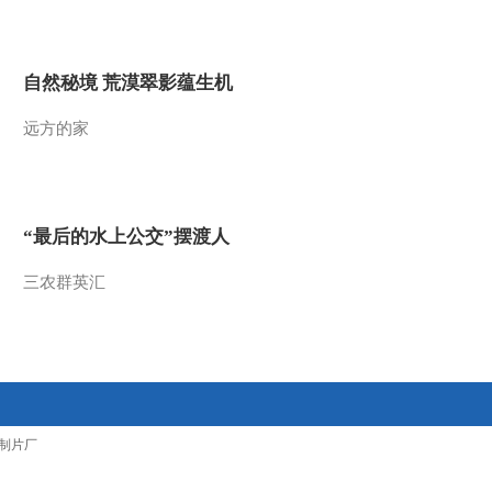
2010-06-18 10:48:42
[小小智慧树]《你太棒
自然秘境 荒漠翠影蕴生机
了》贴小鱼 天天
远方的家
2010-06-18 10:48:21
[小小智慧树]《唱歌时
间》大西瓜
“最后的水上公交”摆渡人
2010-06-18 10:47:28
三农群英汇
[小小智慧树]《小小泰迪
学英语》
2010-06-18 10:46:51
[小小智慧树]《当当时
制片厂
间》贴小鱼