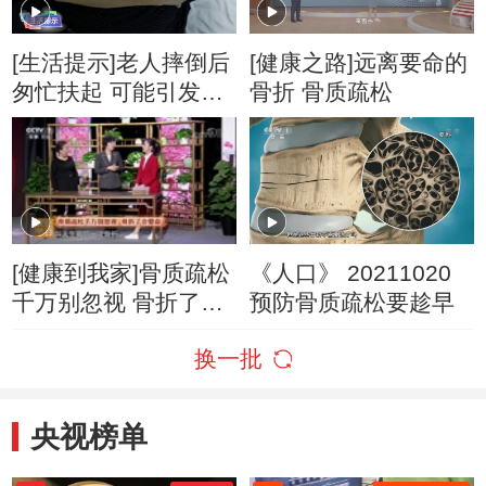
[生活提示]老人摔倒后
[健康之路]远离要命的
匆忙扶起 可能引发危
骨折 骨质疏松
险
[健康到我家]骨质疏松
《人口》 20211020
千万别忽视 骨折了会
预防骨质疏松要趁早
要命
换一批
央视榜单