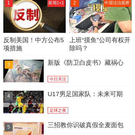
1
2
新闻1+1
中国法治观察
反制美国！中方公布5
上班“摸鱼”公司有权开
项措施
除吗？
新版《防卫白皮书》藏祸心
3
今日关注
U17男足国家队：未来可期
4
足球之夜
三招教你识破真假全麦面包
5