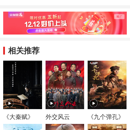
相关推荐
《大秦赋》
外交风云
《九个弹孔》