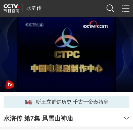
水浒传
听王立群讲历史 千古一帝秦始皇
水浒传 第7集 风雪山神庙