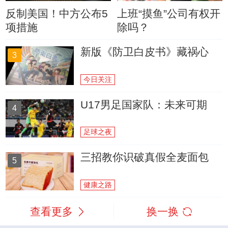
反制美国！中方公布5
上班“摸鱼”公司有权开
项措施
除吗？
新版《防卫白皮书》藏祸心
3
今日关注
U17男足国家队：未来可期
4
足球之夜
三招教你识破真假全麦面包
5
健康之路
查看更多
换一换