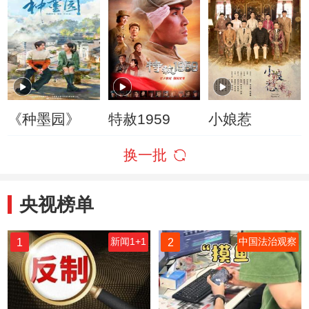
《种墨园》
特赦1959
小娘惹
换一批
央视榜单
1
2
新闻1+1
中国法治观察