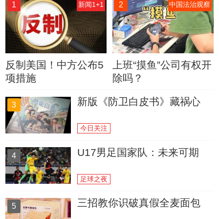
1
2
新闻1+1
中国法治观察
反制美国！中方公布5
上班“摸鱼”公司有权开
项措施
除吗？
新版《防卫白皮书》藏祸心
3
今日关注
U17男足国家队：未来可期
4
足球之夜
三招教你识破真假全麦面包
5