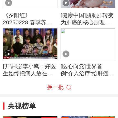
《夕阳红》
[健康中国]脂肪肝转变
20250228 春季养肝
为肝癌的核心原理是
好“时机”——如何远离
什么？
肝癌隐患？
[开讲啦]李小鹰：好医
[医心向党]世界首
生始终把病人放在第
例“介入治疗”给肝癌病
一位
人带来福音
换一批
央视榜单