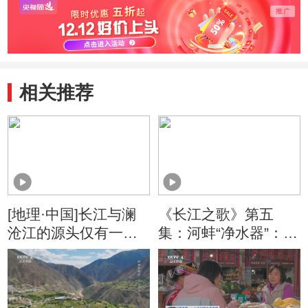
相关推荐
[地理·中国]长江与澜
《长江之歌》第五
沧江的源头仅有一山
集：河蚌“净水器”：喝
之隔
进去是脏水 吐出来是
纯净水