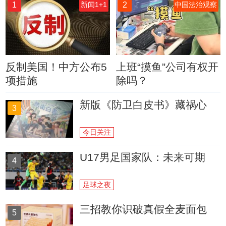
1
2
新闻1+1
中国法治观察
反制美国！中方公布5
上班“摸鱼”公司有权开
项措施
除吗？
新版《防卫白皮书》藏祸心
3
今日关注
U17男足国家队：未来可期
4
足球之夜
三招教你识破真假全麦面包
5