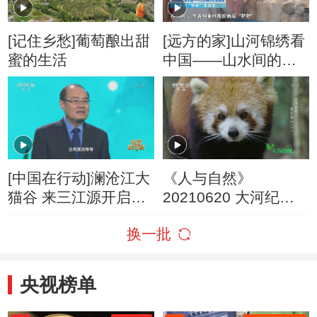
[记住乡愁]葡萄酿出甜
[远方的家]山河锦绣看
蜜的生活
中国——山水间的生
态家园 特色“粑粑”美
食多
[中国在行动]澜沧江大
《人与自然》
猫谷 来三江源开启寻
20210620 大河纪行
猫的自然体验！
——源自高山（下）
换一批
央视榜单