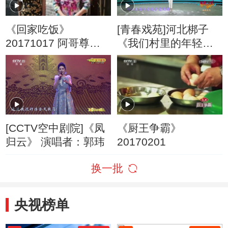
《回家吃饭》
[青春戏苑]河北梆子
20171017 阿哥尊辈
《我们村里的年轻
长寿饽饽
人》片断 表演：张翠
香
[CCTV空中剧院]《凤
《厨王争霸》
归云》 演唱者：郭玮
20170201
换一批
央视榜单