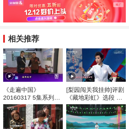
相关推荐
《走遍中国》
[梨园闯关我挂帅]评剧
20160317 5集系列片
《藏地彩虹》选段 演
《我的城市我的家》
唱：王平 卞玲玉
（4）：海绵城市