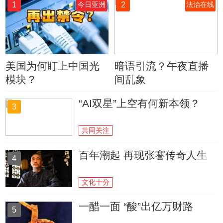
1
2
今日亚洲
法治在线
美国为何盯上中国光
暗语引流？午夜直播
模块？
间乱象
“AI双星”上空有何新本领？
3
共同关注
百年潮起 再现张謇传奇人生
4
文化十分
一醋一面 “酸”出亿万财路
5