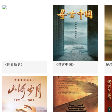
《世界历史》
《寻古中国》
纪