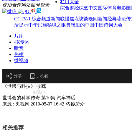
栏目大全
使用合作网站账号登录
综合
财经
综艺
中文国际
体育
电影
国
CCTV-1 综合频道
新闻联播
焦点访谈
晚间新闻
经典咏流传
活提示
中华民族
秘境之眼
典籍里的中国
中国诗词大会
片库
4K专区
听音
热榜
微视频
分享
手机看
《世博与科技》
收藏
加载中...
世博会的科学传奇 第10集 汽车神话
来源 : 央视网
2010-05-07 16:42
内容简介
相关推荐