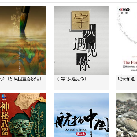
录片《如果国宝会说话》
《“字”从遇见你》
纪录频道《