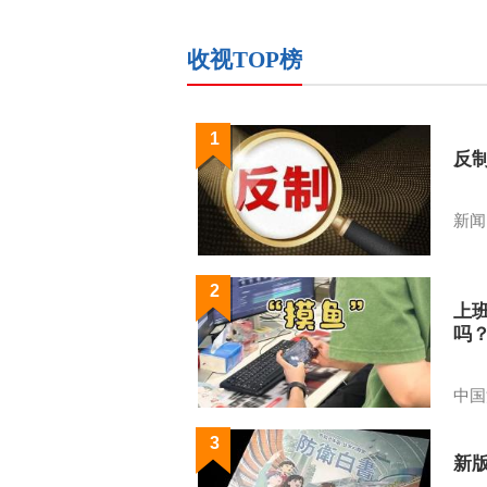
收视TOP榜
1
反
新闻
2
上
吗
中国
3
新