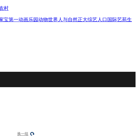
农村
家宝
第一动画乐园
动物世界
人与自然
正大综艺
人口
国际艺苑
生
换一组