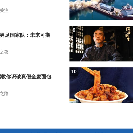
关注
9
7男足国家队：未来可期
之夜
10
招教你识破真假全麦面包
之路