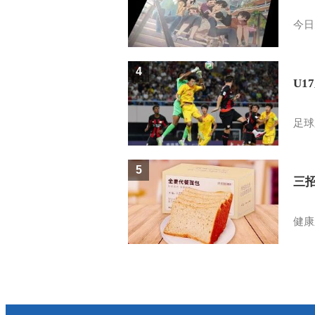
今日
4
U1
足球
5
三
健康