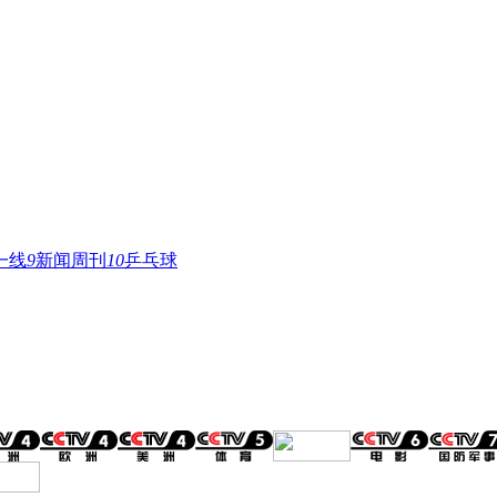
一线
9
新闻周刊
10
乒乓球