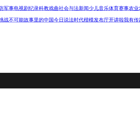
防军事
电视剧
纪录
科教
戏曲
社会与法
新闻
少儿
音乐
体育赛事
农业
挑战不可能
故事里的中国
今日说法
时代楷模发布厅
开讲啦
我有传