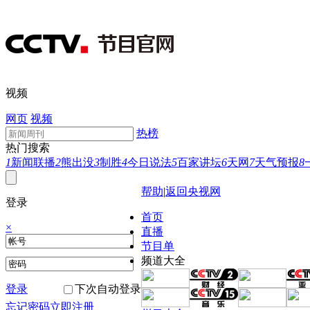
视频
网页
视频
热榜
热门搜索
1
新闻联播
2
熊出没
3
制胜
4
今日说法
5
百家讲坛
6
天网
7
天气预报
8
帮助
|
返回央视网
登录
首页
×
直播
节目单
频道大全
登录
下次自动登录
忘记密码
立即注册