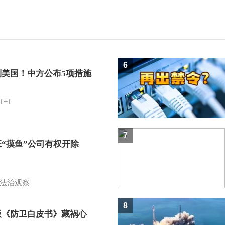
6
制美国！中方公布5项措施
1+1
7
班“摸鱼”公司有权开除
？
法治观察
8
版《防卫白皮书》藏祸心