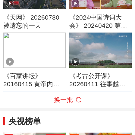
《天网》 20260730
《2024中国诗词大
被遗忘的一天
会》 20240420 第七
场 山河
《百家讲坛》
《考古公开课》
20160415 黄帝内经 8
20260411 往事越千
常常疲劳为哪般
年·烽火与烟火
换一批
央视榜单