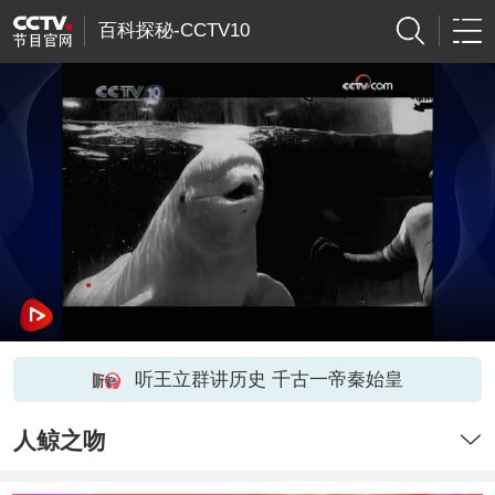
百科探秘-CCTV10
听王立群讲历史 千古一帝秦始皇
人鲸之吻