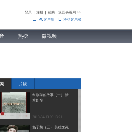
雄悲歌
登录
|
注册
|
帮助
返回央视网
>>
PC客户端
移动客户端
2010-04-13 00:13:25
红旗渠的故事（四） 修
音
热榜
渠奇观
微视频
儿
音乐
体育赛事
农业农村
2010-04-13 00:13:24
红旗渠的故事（二） 修
渠风波
期
片段
2010-04-13 00:13:23
红旗渠的故事（一） 惜
水如命
2010-04-13 00:13:21
杨子荣（五） 英雄之死