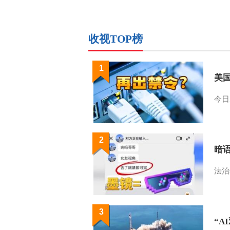
收视TOP榜
1
美
今日
2
暗
法治
3
“A