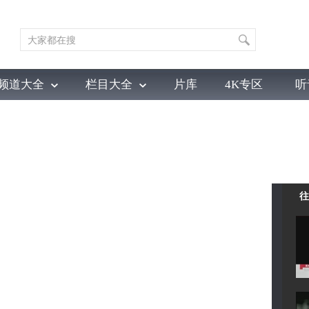
频道大全
栏目大全
片库
4K专区
听
育
电影
国防军事
电视剧
纪录
科教
戏曲
社会与法
少
往