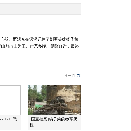
2010-04-13 00:13:16
古埃及文明失落之谜 神
秘的金字塔
人心弦。而观众在深深记住了剿匪英雄杨子荣
座山雕占山为王、作恶多端、阴险狡诈，最终
2010-04-13 00:13:15
古埃及文明失落之谜 埃
及艳后
换一组
2010-04-13 00:13:14
古埃及文明失落之谜 金
字塔太阳船
2010-04-13 00:13:13
20601 恐
[国宝档案]杨子荣的参军历
古埃及文明失落之谜 法
程
老的诅咒