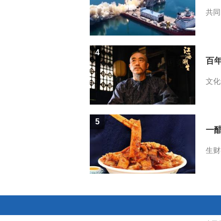
共同
4
百
文化
5
一醋
生财