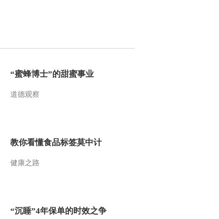
2010-04-13 00:12:57
汉代国策风云 无为而治
2010-04-13 00:12:54
“蜜蜂博士”的甜蜜事业
汉代国策风云 儒道之争
道德观察
2010-04-13 00:12:53
教你看懂食品标签莫中计
我读经典（十七） 《易
经》与人生
健康之路
2010-04-13 00:12:48
我读经典（十五） 浩然
之气与人格之美
“沉睡”4年保单的时效之争