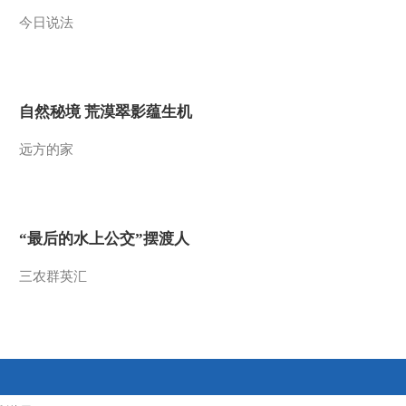
今日说法
2010-04-13 00:12:47
我读经典（十六） 在成
长中感悟
自然秘境 荒漠翠影蕴生机
2010-04-13 00:12:46
远方的家
我读经典（十四） 荀子
的启示
2010-04-13 00:12:45
“最后的水上公交”摆渡人
我读经典（十三） 感悟
孔孟
三农群英汇
2010-04-13 00:12:44
我读经典（十二） 《论
语》的魅力