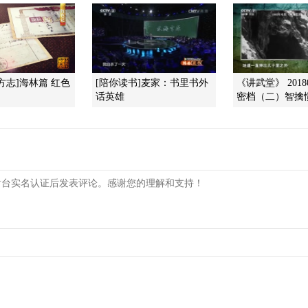
方志]海林篇 红色
[陪你读书]麦家：书里书外
《讲武堂》 2018
话英雄
密档（二）智擒