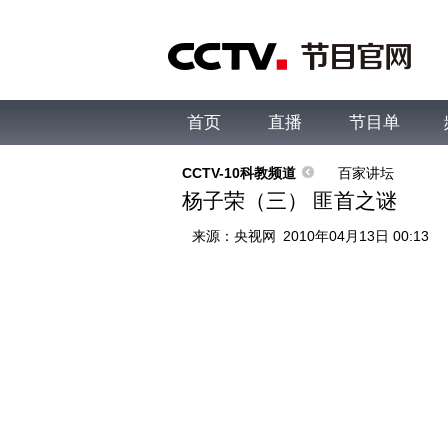
首页
直播
节目单
综合
新闻
财经
综艺
中文国际
体
CCTV-10科教频道
百家讲坛
杨子荣（三） 匪首之谜
来源：
央视网
2010年04月13日 00:13