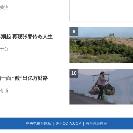
关注
9
年潮起 再现张謇传奇人生
十分
10
一面 “酸”出亿万财路
有道
中央电视台网站
|
关于CCTV.COM
|
总台总经理室