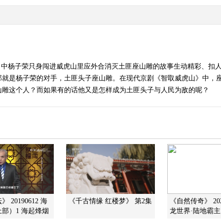
》中杨子荣只身闯进威虎山里应外合消灭土匪座山雕的故事生动精彩、扣
那就是杨子荣的对手，土匪头子座山雕。在现代京剧《智取威虎山》中，
山雕这个人？而如果有的话他又是怎样成为土匪头子与人民为敌的呢？
 20190612 海
《千古情缘 红楼梦》 第2集
《自然传奇》 202
部）1 海起烽烟
龙世界·陆地霸主