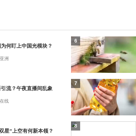
6
国为何盯上中国光模块？
亚洲
7
语引流？午夜直播间乱象
在线
8
I双星”上空有何新本领？