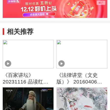
相关推荐
《百家讲坛》
《法律讲堂（文史
20231116 品读红楼
版）》 20160406
小人物 2 礼失求野刘
《红楼梦》成书传世
姥姥
之谜（四）《红楼
梦》躲过文字狱