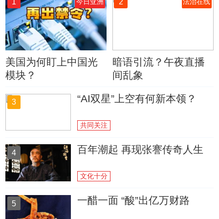
1
2
今日亚洲
法治在线
美国为何盯上中国光
暗语引流？午夜直播
模块？
间乱象
“AI双星”上空有何新本领？
3
共同关注
百年潮起 再现张謇传奇人生
4
文化十分
一醋一面 “酸”出亿万财路
5