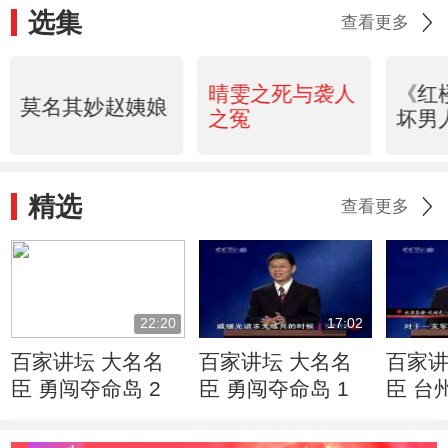
选集
查看更多
晴雯之死与袭人
《红
莫名其妙赵姨娘
之冤
坏男
精选
查看更多
22:20
17:02
百家讲坛 大名名
百家讲坛 大名名
百家讲
臣 勇闯夺命岛 2
臣 勇闯夺命岛 1
臣 台