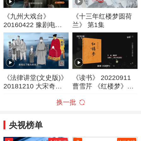
《九州大戏台》
《十三年红楼梦圆荷
20160422 豫剧电影
兰》 第1集
《柳迎春》
《法律讲堂(文史版)》
《读书》 20220911
20181210 大宋奇案·
曹雪芹 《红楼梦》
上元节皇帝断案
《红楼梦》中读中秋
换一批
央视榜单