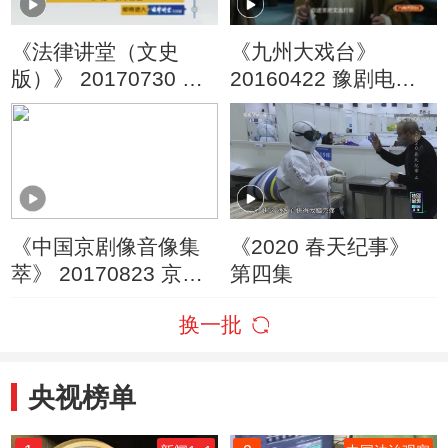
《法律讲堂（文史
《九州大戏台》
版）》 20170730 军
20160422 豫剧电影
魂·铁军初创
《柳迎春》
《中国京剧像音像集
《2020 春天纪事》
萃》 20170823 京剧
第四集
《野猪林》 1/2
换一批
央视榜单