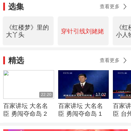
选集
查看更多
《红楼梦》里的
《红
穿针引线刘姥姥
大丫头
小人
精选
查看更多
22:20
17:02
百家讲坛 大名名
百家讲坛 大名名
百家讲
臣 勇闯夺命岛 2
臣 勇闯夺命岛 1
臣 台