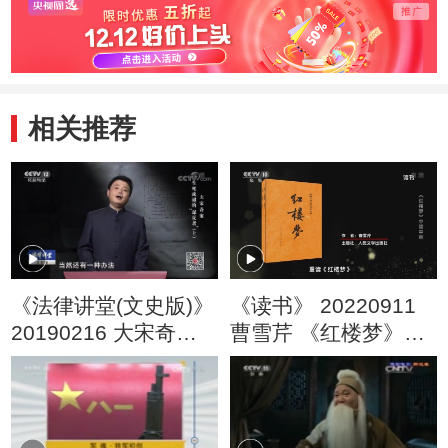
相关推荐
《法律讲堂(文史版)》
《读书》 20220911
20190216 大宋奇案·
曹雪芹 《红楼梦》
生死成谜的“谋反
《红楼梦》中读中秋
者”（上）