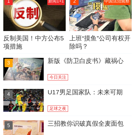
1
2
新闻1+1
中国法治观察
反制美国！中方公布5
上班“摸鱼”公司有权开
项措施
除吗？
新版《防卫白皮书》藏祸心
3
今日关注
U17男足国家队：未来可期
4
足球之夜
三招教你识破真假全麦面包
5