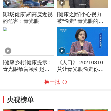
[职场健康课]高度近视
[健康之路]小心视力
的危害：青光眼
被“偷走” 青光眼的治
疗
[健康乡村]健康提示：
《人口》 20210310
青光眼致盲须引起家
莫让青光眼偷走你的
长重视
视力
换一批
央视榜单