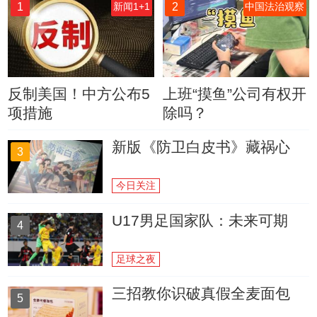
1
2
新闻1+1
中国法治观察
反制美国！中方公布5
上班“摸鱼”公司有权开
项措施
除吗？
新版《防卫白皮书》藏祸心
3
今日关注
U17男足国家队：未来可期
4
足球之夜
三招教你识破真假全麦面包
5