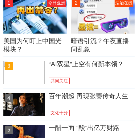
1
2
今日亚洲
法治在线
美国为何盯上中国光
暗语引流？午夜直播
模块？
间乱象
“AI双星”上空有何新本领？
3
共同关注
百年潮起 再现张謇传奇人生
4
文化十分
一醋一面 “酸”出亿万财路
5