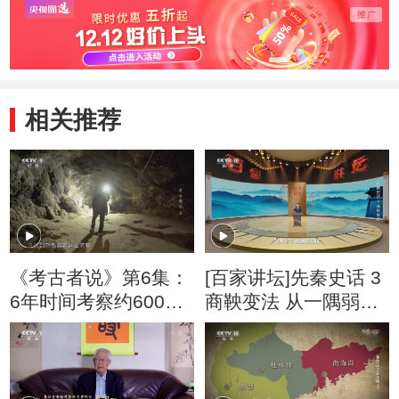
相关推荐
《考古者说》第6集：
[百家讲坛]先秦史话 3
6年时间考察约6000
商鞅变法 从一隅弱国
平方公里 最终锁定化
到虎狼之邦
石出土地点