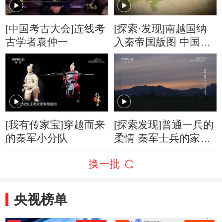
[中国考古大会]连线考
[探索·发现]南越国纳
古学者袁仲一
入秦帝国版图 中国迎
来第一次大一统
[我有传家宝]穿越而来
[探索发现]普通一兵的
的秦军小分队
柔情 秦军士兵的家书
都写了啥
换一批
央视榜单