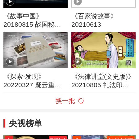
《故事中国》
《百家说故事》
20180315 战国秘史
20210613
鬼谷奇才
《探索·发现》
《法律讲堂(文史版)》
20220327 疑云重重
20210805 礼法印记
的“天子”大墓（上）
（十三）变法图强
换一批
央视榜单