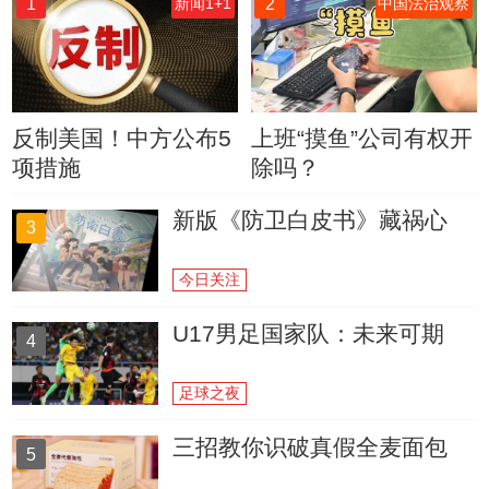
1
2
新闻1+1
中国法治观察
反制美国！中方公布5
上班“摸鱼”公司有权开
项措施
除吗？
新版《防卫白皮书》藏祸心
3
今日关注
U17男足国家队：未来可期
4
足球之夜
三招教你识破真假全麦面包
5