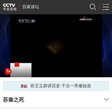
百家讲坛
听王立群讲历史 千古一帝秦始皇
苏秦之死