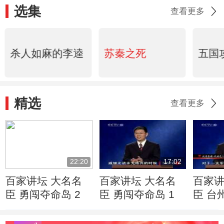
选集
查看更多
杀人如麻的李逵
苏秦之死
五国
精选
查看更多
22:20
17:02
百家讲坛 大名名
百家讲坛 大名名
百家讲
臣 勇闯夺命岛 2
臣 勇闯夺命岛 1
臣 台