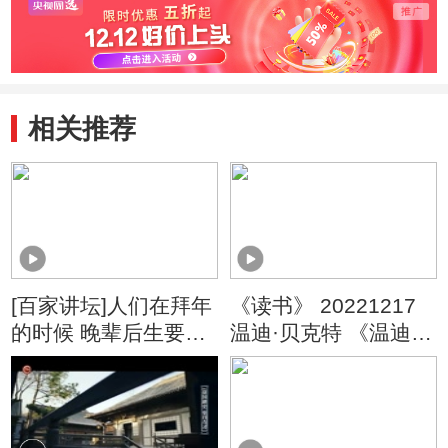
相关推荐
[百家讲坛]人们在拜年
《读书》 20221217
的时候 晚辈后生要给
温迪·贝克特 《温迪嬤
长辈敬献椒酒
嬷讲述1000幅世界名
画》 《温迪嬤嬷讲述
1000幅世界名画》