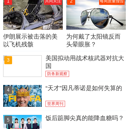
1
2
共同关注
每周质量报告
伊朗展示被击落的美
为何戴了太阳镜反而
以飞机残骸
头晕眼胀？
美国拟动用战术核武器对抗大
3
国
防务新观察
“天才”因凡蒂诺是如何失算的
4
世界周刊
饭后踮脚尖真的能降血糖吗？
5