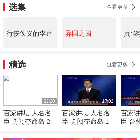
选集
查看更多
行侠仗义的李逵
异国之囚
真假
精选
查看更多
22:20
17:02
百家讲坛 大名名
百家讲坛 大名名
百家讲
臣 勇闯夺命岛 2
臣 勇闯夺命岛 1
臣 台