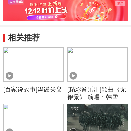
相关推荐
[百家说故事]冯谖买义
[精彩音乐汇]歌曲《无
锡景》 演唱：韩雪 评
弹：钱炎君