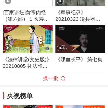
[百家讲坛]黄帝内经
《军事纪录》
（第六部） 1 长寿的
20210323 冷兵器时
奥秘 身心健康的标准
代 围魏救赵 3
《法律讲堂(文史版)》
《喋血长平》 第七集
20210805 礼法印记
（十三）变法图强
换一批
央视榜单