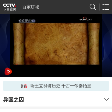
百家讲坛
听王立群讲历史 千古一帝秦始皇
异国之囚