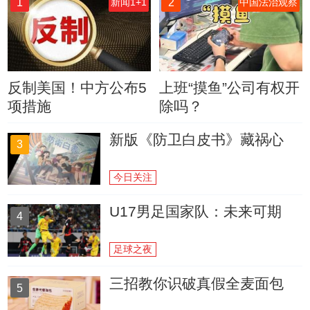
1
2
新闻1+1
中国法治观察
反制美国！中方公布5
上班“摸鱼”公司有权开
项措施
除吗？
新版《防卫白皮书》藏祸心
3
今日关注
U17男足国家队：未来可期
4
足球之夜
三招教你识破真假全麦面包
5