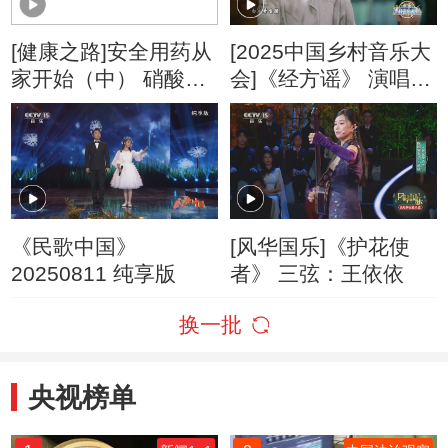
[健康之路]安全用药从
[2025中国乡村音乐大
家开始（中） 硝酸甘
会]《经方谣》 演唱：
油你用对了吗？
马伯骞 郭颖
《民歌中国》
[风华国乐]《护花使
20250811 纯享版
者》 三弦：王依依
换一批
央视榜单