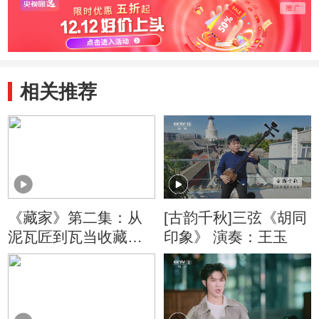
相关推荐
《藏家》第二集：从
[古韵千秋]三弦《胡同
泥瓦匠到瓦当收藏大
印象》 演奏：王玉
家