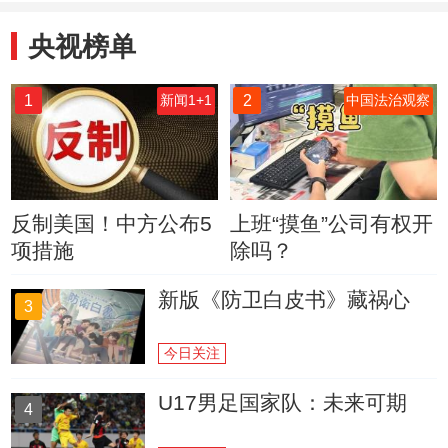
央视榜单
1
2
新闻1+1
中国法治观察
反制美国！中方公布5
上班“摸鱼”公司有权开
项措施
除吗？
新版《防卫白皮书》藏祸心
3
今日关注
U17男足国家队：未来可期
4