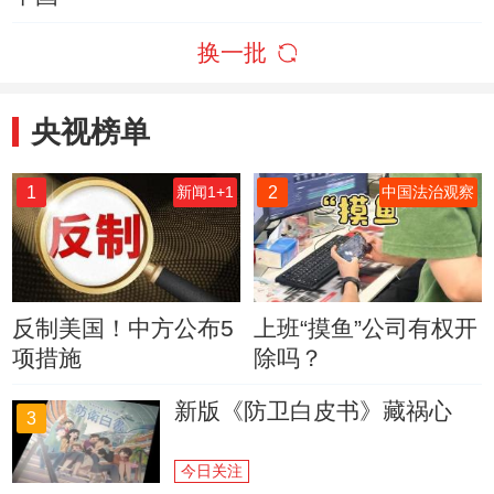
换一批
央视榜单
1
2
新闻1+1
中国法治观察
反制美国！中方公布5
上班“摸鱼”公司有权开
项措施
除吗？
新版《防卫白皮书》藏祸心
3
今日关注