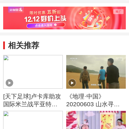
相关推荐
[天下足球]卢卡库助攻
《地理·中国》
国际米兰战平亚特兰
20200603 山水寻奇·
大
非常“岛主”