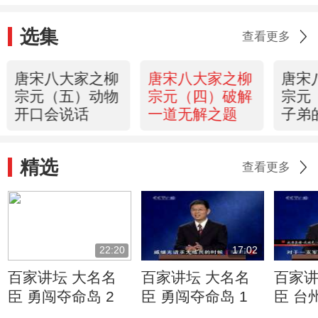
选集
查看更多
唐宋八大家之柳
唐宋八大家之柳
唐宋
宗元（五）动物
宗元（四）破解
宗元
开口会说话
一道无解之题
子弟
精选
查看更多
22:20
17:02
百家讲坛 大名名
百家讲坛 大名名
百家讲
臣 勇闯夺命岛 2
臣 勇闯夺命岛 1
臣 台