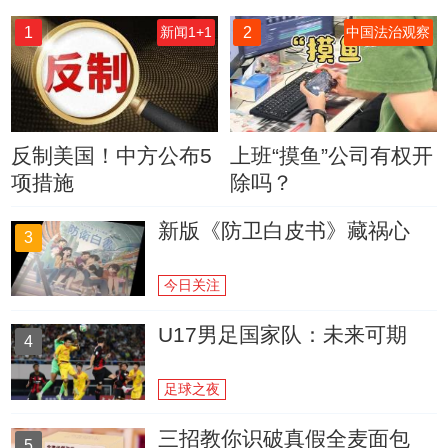
1
2
新闻1+1
中国法治观察
反制美国！中方公布5
上班“摸鱼”公司有权开
项措施
除吗？
新版《防卫白皮书》藏祸心
3
今日关注
U17男足国家队：未来可期
4
足球之夜
三招教你识破真假全麦面包
5