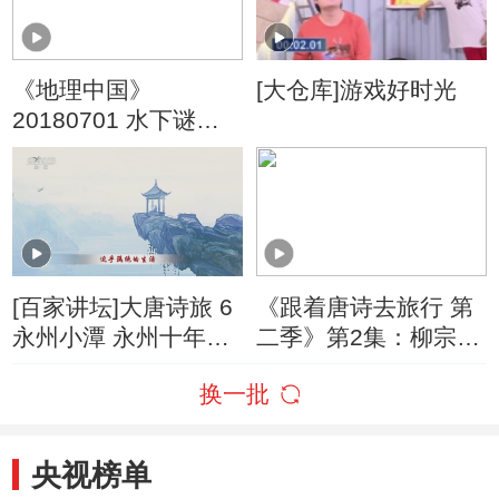
《地理中国》
[大仓库]游戏好时光
20180701 水下谜团·
丛林“不速客”
[百家讲坛]大唐诗旅 6
《跟着唐诗去旅行 第
永州小潭 永州十年为
二季》第2集：柳宗元
何成为人生巅峰
在永州的官衔有一个
换一批
古怪的名字
央视榜单