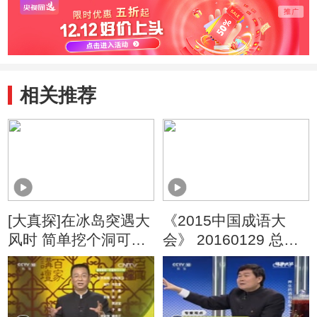
相关推荐
[大真探]在冰岛突遇大
《2015中国成语大
风时 简单挖个洞可躲
会》 20160129 总决
避捡条命
赛 第十一场