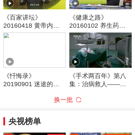
《百家讲坛》
《健康之路》
20160418 黄帝内经
20160102 养生药酒
11 脾胃的神奇功能
泡起来（二）
《忏悔录》
《手术两百年》第八
20190901 迷途的少
集：治病救人——医
年
生独一无二的特权
换一批
央视榜单