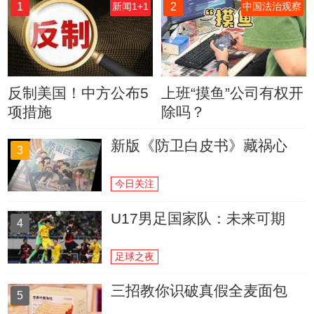
1
2
新闻1+1
中国法治观察
反制美国！中方公布5
上班“摸鱼”公司有权开
项措施
除吗？
新版《防卫白皮书》藏祸心
3
今日关注
U17男足国家队：未来可期
4
足球之夜
三招教你识破真假全麦面包
5