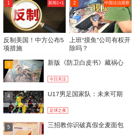
1
2
新闻1+1
中国法治观察
反制美国！中方公布5
上班“摸鱼”公司有权开
项措施
除吗？
新版《防卫白皮书》藏祸心
3
今日关注
U17男足国家队：未来可期
4
足球之夜
三招教你识破真假全麦面包
5