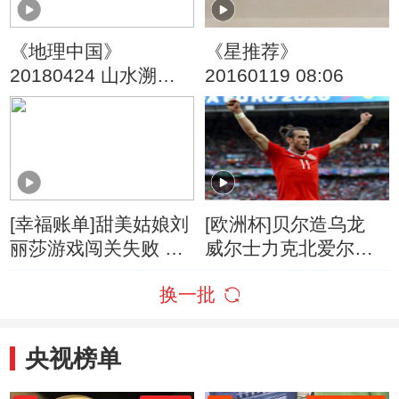
《地理中国》
《星推荐》
20180424 山水溯名·
20160119 08:06
嵖岈寻宝
[幸福账单]甜美姑娘刘
[欧洲杯]贝尔造乌龙
丽莎游戏闯关失败 账
威尔士力克北爱尔兰
单取消
晋级八强
换一批
央视榜单