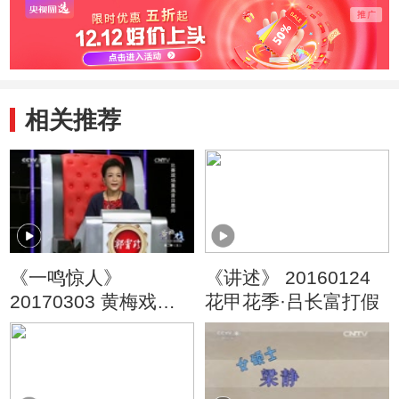
相关推荐
《一鸣惊人》
《讲述》 20160124
20170303 黄梅戏名
花甲花季·吕长富打假
家名票组团战 第二季
（五）