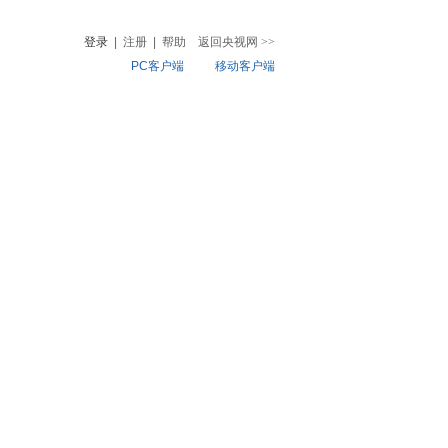
登录
|
注册
|
帮助
返回央视网
>>
PC客户端
移动客户端
音
热榜
微视频
儿
音乐
体育赛事
农业农村