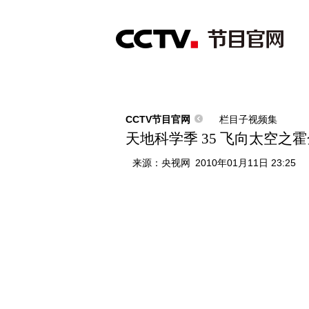
首页
直播
节目单
综合
新闻
财经
综艺
中文国际
体
CCTV节目官网
栏目子视频集
天地科学季 35 飞向太空之霍
来源：
央视网
2010年01月11日 23:25