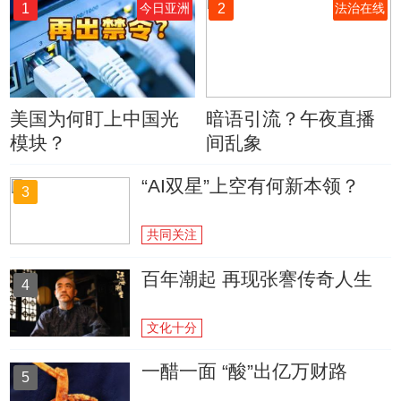
1
2
今日亚洲
法治在线
美国为何盯上中国光
暗语引流？午夜直播
模块？
间乱象
“AI双星”上空有何新本领？
3
共同关注
百年潮起 再现张謇传奇人生
4
文化十分
一醋一面 “酸”出亿万财路
5