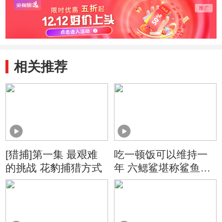
相关推荐
[猎捕]第一集 最艰难
吃一顿饭可以维持一
的挑战 花豹捕猎方式
年 六鳃鲨堪称鲨鱼界
懒散之最