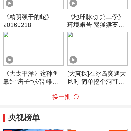
《精明强干的蛇》
《地球脉动 第二季》
20160218
环境艰苦 冕狐猴要掌
握特殊的生活方式
《大太平洋》这种鱼
[大真探]在冰岛突遇大
靠造“房子”求偶 雌性
风时 简单挖个洞可躲
竟然还会根据“房子”质
避捡条命
换一批
量择偶
央视榜单