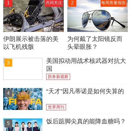
1
2
共同关注
每周质量报告
伊朗展示被击落的美
为何戴了太阳镜反而
以飞机残骸
头晕眼胀？
美国拟动用战术核武器对抗大
3
国
防务新观察
“天才”因凡蒂诺是如何失算的
4
世界周刊
饭后踮脚尖真的能降血糖吗？
5