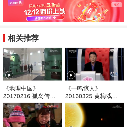
相关推荐
《地理中国》
《一鸣惊人》
20170216 孤岛传奇
20160325 黄梅戏名
（下）
家名票组团战 精编版
（五）