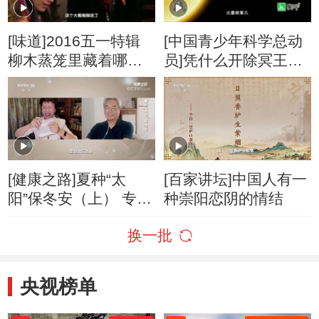
[味道]2016五一特辑
[中国青少年科学总动
柳木蒸笼里藏着哪些
员]凭什么开除冥王星
美味
行星身份？起因是人
类发现了它
[健康之路]夏种“太
[百家讲坛]中国人有一
阳”保冬安（上） 专家
种崇阳恋阴的情结
支招治疗老慢支
换一批
央视榜单