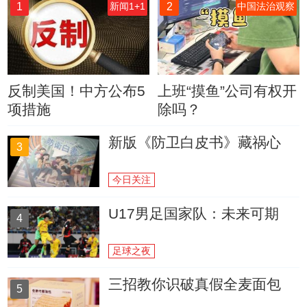
1
2
新闻1+1
中国法治观察
反制美国！中方公布5
上班“摸鱼”公司有权开
项措施
除吗？
新版《防卫白皮书》藏祸心
3
今日关注
U17男足国家队：未来可期
4
足球之夜
三招教你识破真假全麦面包
5