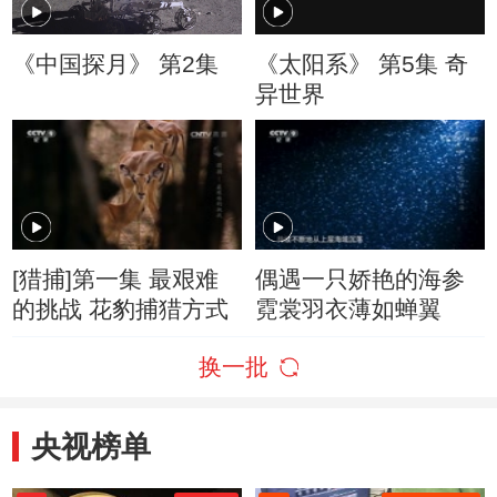
《中国探月》 第2集
《太阳系》 第5集 奇
异世界
[猎捕]第一集 最艰难
偶遇一只娇艳的海参
的挑战 花豹捕猎方式
霓裳羽衣薄如蝉翼
换一批
央视榜单