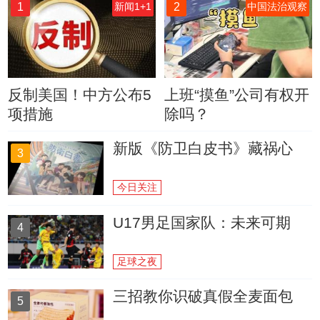
1
2
新闻1+1
中国法治观察
反制美国！中方公布5
上班“摸鱼”公司有权开
项措施
除吗？
新版《防卫白皮书》藏祸心
3
今日关注
U17男足国家队：未来可期
4
足球之夜
三招教你识破真假全麦面包
5