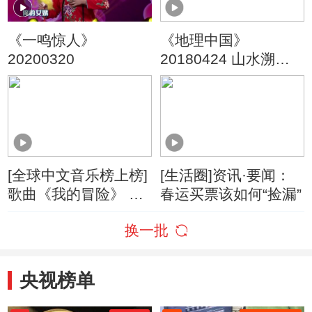
《一鸣惊人》
《地理中国》
20200320
20180424 山水溯名·
嵖岈寻宝
[全球中文音乐榜上榜]
[生活圈]资讯·要闻：
歌曲《我的冒险》 演
春运买票该如何“捡漏”
唱：苏青
换一批
央视榜单