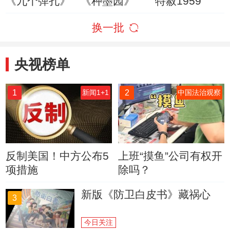
《九个弹孔》
《种墨园》
特赦1959
换一批
央视榜单
1
2
新闻1+1
中国法治观察
反制美国！中方公布5
上班“摸鱼”公司有权开
项措施
除吗？
新版《防卫白皮书》藏祸心
3
今日关注