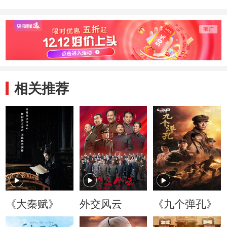
相关推荐
《大秦赋》
外交风云
《九个弹孔》