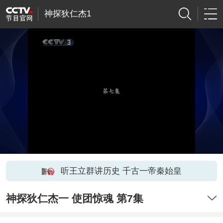
神探狄仁杰1
听王立群讲历史 千古一帝秦始皇
神探狄仁杰一 使团惊魂 第7集