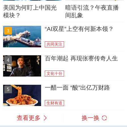
美国为何盯上中国光
暗语引流？午夜直播
模块？
间乱象
“AI双星”上空有何新本领？
3
共同关注
百年潮起 再现张謇传奇人生
4
文化十分
一醋一面 “酸”出亿万财路
5
生财有道
查看更多
换一换