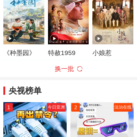
《种墨园》
特赦1959
小娘惹
换一批
央视榜单
1
2
今日亚洲
法治在线