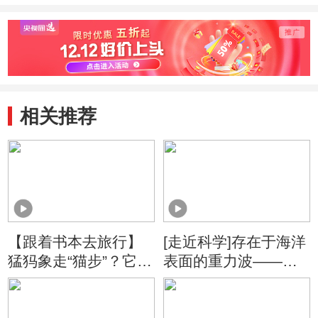
相关推荐
【跟着书本去旅行】
[走近科学]存在于海洋
猛犸象走“猫步”？它们
表面的重力波——波
为啥踮着脚走路？
浪能