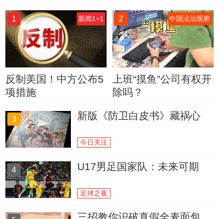
1
2
新闻1+1
中国法治观察
反制美国！中方公布5
上班“摸鱼”公司有权开
项措施
除吗？
新版《防卫白皮书》藏祸心
3
今日关注
U17男足国家队：未来可期
4
足球之夜
三招教你识破真假全麦面包