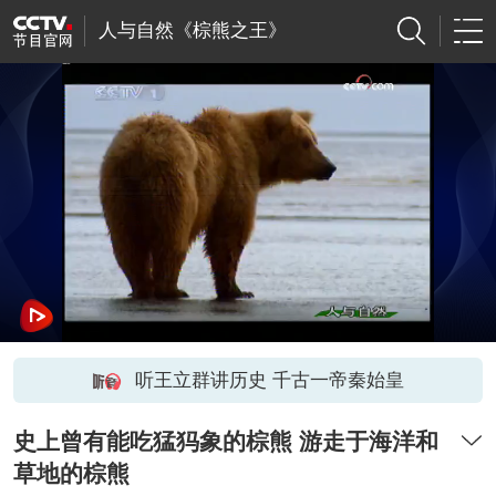
人与自然《棕熊之王》
听王立群讲历史 千古一帝秦始皇
史上曾有能吃猛犸象的棕熊 游走于海洋和
草地的棕熊