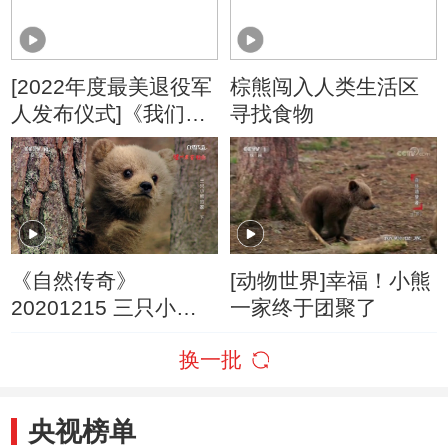
[2022年度最美退役军
棕熊闯入人类生活区
人发布仪式]《我们的
寻找食物
荣耀》 演唱：于海洋
《自然传奇》
[动物世界]幸福！小熊
20201215 三只小熊
一家终于团聚了
的家 下
换一批
央视榜单