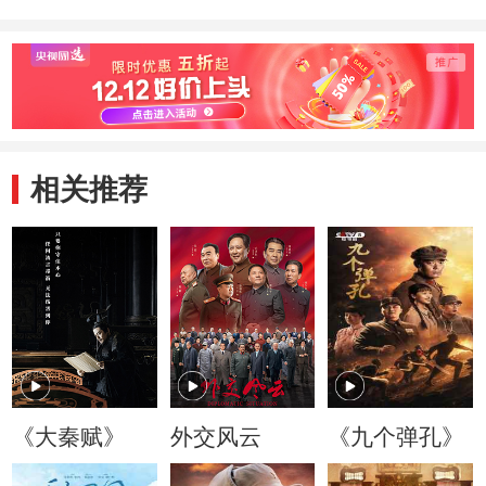
相关推荐
《大秦赋》
外交风云
《九个弹孔》