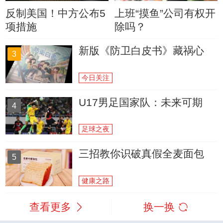
反制美国！中方公布5
上班“摸鱼”公司有权开
项措施
除吗？
新版《防卫白皮书》藏祸心
3
今日关注
U17男足国家队：未来可期
4
足球之夜
三招教你识破真假全麦面包
5
健康之路
查看更多
换一换