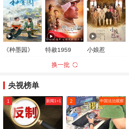
《种墨园》
特赦1959
小娘惹
换一批
央视榜单
1
2
新闻1+1
中国法治观察