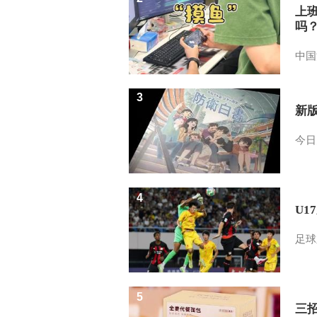
上
吗
中国
3
新
今日
4
U1
足球
5
三