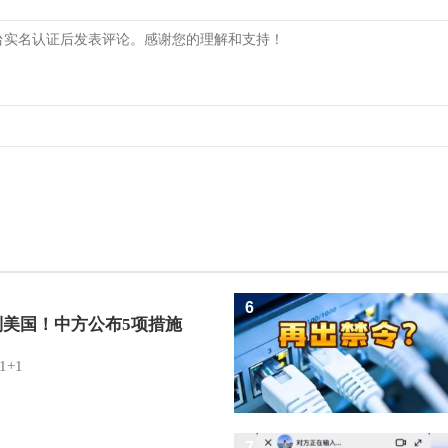
6
制美国！中方公布5项措施
1+1
7