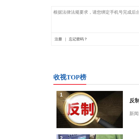
收视TOP榜
1
反
新闻
2