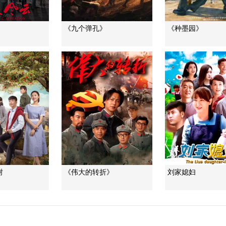
《九个弹孔》
《种墨园》
树
《伟大的转折》
刘家媳妇