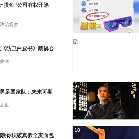
班“摸鱼”公司有权开除
？
法治观察
8
版《防卫白皮书》藏祸心
关注
9
7男足国家队：未来可期
之夜
10
招教你识破真假全麦面包