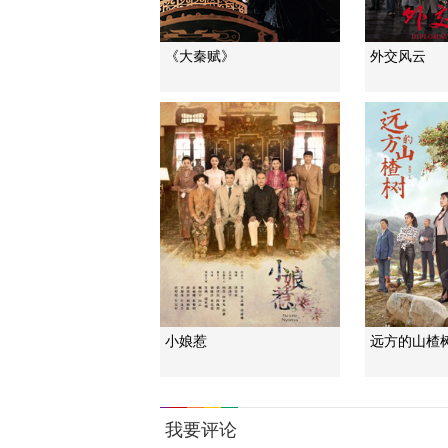
《大秦赋》
外交风云
小娘惹
远方的山楂