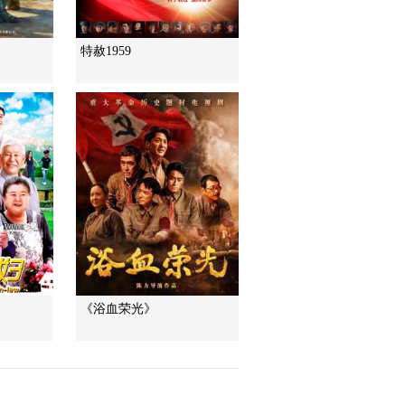
特赦1959
《浴血荣光》