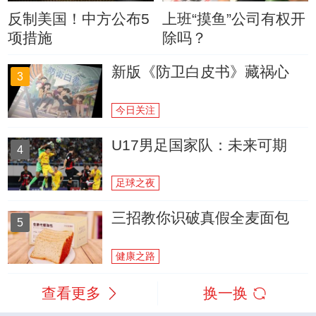
反制美国！中方公布5
上班“摸鱼”公司有权开
项措施
除吗？
新版《防卫白皮书》藏祸心
3
今日关注
U17男足国家队：未来可期
4
足球之夜
三招教你识破真假全麦面包
5
健康之路
查看更多
换一换