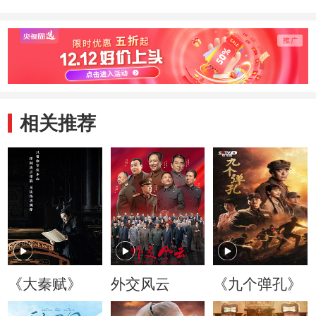
相关推荐
《大秦赋》
外交风云
《九个弹孔》