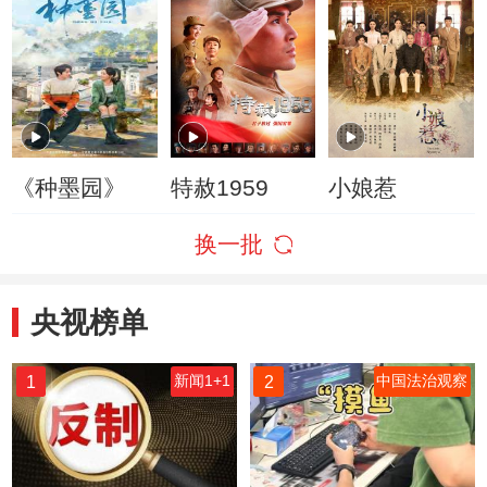
《种墨园》
特赦1959
小娘惹
换一批
央视榜单
1
2
新闻1+1
中国法治观察