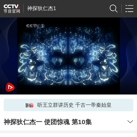
神探狄仁杰1
听王立群讲历史 千古一帝秦始皇
神探狄仁杰一 使团惊魂 第10集