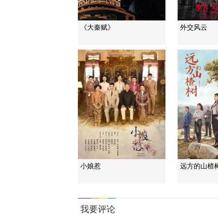
《大秦赋》
外交风云
小娘惹
远方的山楂