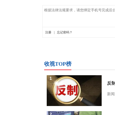
收视TOP榜
1
反
新闻
2