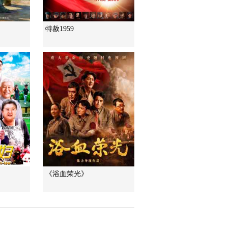
特赦1959
《浴血荣光》