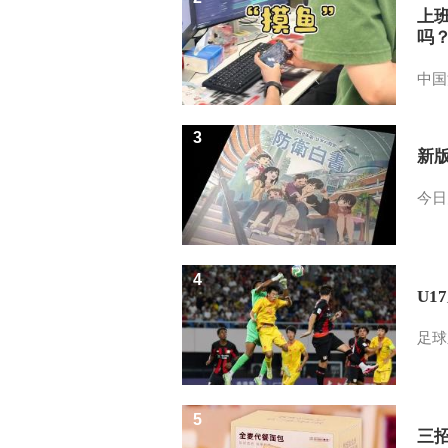
上
吗
中国
3
新
今日
4
U1
足球
5
三