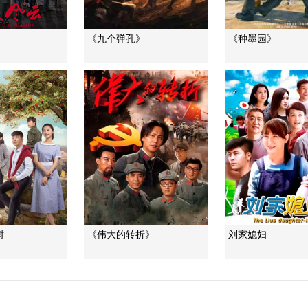
《九个弹孔》
《种墨园》
树
《伟大的转折》
刘家媳妇