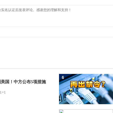
6
制美国！中方公布5项措施
1+1
7